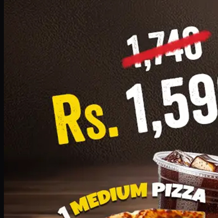
Add · PKR
1599